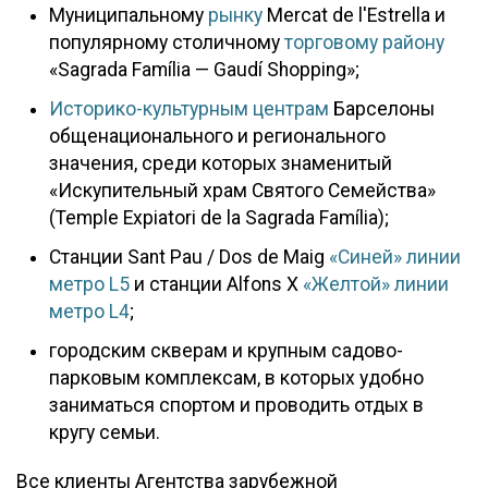
Муниципальному
рынку
Mercat de l'Estrella и
популярному столичному
торговому району
«Sagrada Família — Gaudí Shopping»;
Историко-культурным центрам
Барселоны
общенационального и регионального
значения, среди которых знаменитый
«Искупительный храм Святого Семейства»
(Temple Expiatori de la Sagrada Família);
Станции Sant Pau / Dos de Maig
«Синей» линии
метро L5
и станции Alfons X
«Желтой» линии
метро L4
;
городским скверам и крупным садово-
парковым комплексам, в которых удобно
заниматься спортом и проводить отдых в
кругу семьи.
Все клиенты Агентства зарубежной