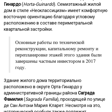
Гинардо
(
Horta-Guinardó
). Семиэтажный жилой
дом в стиле «Неоклассицизм» имеет комфортную
восточную ориентацию благодаря угловому
расположению в составе периметральной
квартальной застройки.
Основные работы по технической
реконструкции, капитальному ремонту и
перепланировке этажей этого здания были
завершены частным инвестором в 2017
году.
Здание жилого дома территориально
расположено в округе Орта-Гинардо у
административной границы района
Саграда
Фамилия
(
Sagrada Família
), проходящей по улице
де Сан Антони Мария Кларет. Несмотря на это,
исторический особняк также подлежит