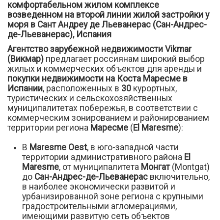
комфортабельном жилом комплексе
возведенном на второй линии жилой застройки у
моря в Сант Андреу де Льеванерас (Сан-Андрес-
де-Льеванерас), Испания
Агентство зарубежной недвижимости Vikmar
(Викмар)
предлагает россиянам широкий выбор
жилых и коммерческих объектов для аренды и
покупки недвижимости на Коста Маресме в
Испании
, расположенных в
30
курортных,
туристических и сельскохозяйственных
муниципалитетах побережья, в соответствии с
коммерческим зонированием и районированием
территории региона
Маресме
(
El Maresme
):
В
Maresme Oest
, в юго-западной части
территории административного района
El
Maresme
, от муниципалитета
Монгат
(Montgat)
до
Сан-Андрес-де-Льеванерас
включительно,
в наиболее экономически развитой и
урбанизированной зоне региона с крупными
градостроительными агломерациями,
имеющими развитую сеть объектов