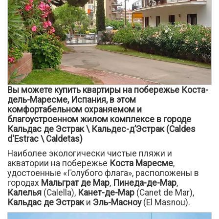
Вы можете купить квартиры на побережье Коста-
дель-Маресме, Испания, в этом
комфортабельном охраняемом и
благоустроенном жилом комплексе в городе
Кальдас де Эстрак \ Кальдес-д’Эстрак (Caldes
d'Estrac \ Caldetas)
Наиболее экологически чистые пляжи и
акватории на побережье
Коста Маресме
,
удостоенные «Голубого флага», расположены в
городах
Мальграт де Мар
,
Пинеда-де-Мар
,
Калелья
(Calella),
Канет-де-Мар
(Canet de Mar),
Кальдас де Эстрак
и
Эль-Масноу
(El Masnou).