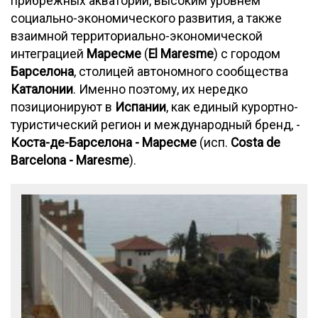
прибрежных акваторий, высоким уровнем
социально-экономического развития, а также
взаимной территориально-экономической
интеграцией
Маресме
(
El Maresme
) с городом
Барселона
, столицей автономного сообщества
Каталонии
. Именно поэтому, их нередко
позиционируют в
Испании
, как единый курортно-
туристический регион и международный бренд, -
Коста-де-Барселона - Маресме
(исп.
Costa de
Barcelona - Maresme
).