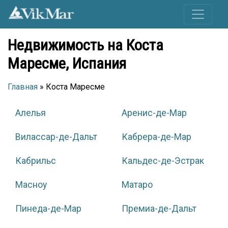
Недвижимость на Коста
Маресме, Испания
Главная
» Коста Маресме
Алелья
Аренис-де-Мар
Вилассар-де-Дальт
Кабрера-де-Мар
Кабрильс
Кальдес-де-Эстрак
Масноу
Матаро
Пинеда-де-Мар
Премиа-де-Дальт