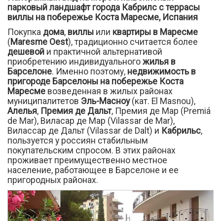
парковый ландшафт города Кабрилс с террасы
виллы на побережье Коста Маресме, Испания
Покупка
дома
,
виллы
или
квартиры в Маресме
(
Maresme Oest
), традиционно считается более
дешевой
и практичной альтернативой
приобретению индивидуального
жилья в
Барселоне
. Именно поэтому,
недвижимость в
пригороде Барселоны на побережье
Коста
Маресме
возведенная в жилых районах
муниципалитетов
Эль-Масноу
(кат. El Masnou),
Алелья
,
Премия де Дальт
, Премия де Мар (Premiá
de Mar), Виласар де Мар (Vilassar de Mar),
Вилассар де Дальт (Vilassar de Dalt) и
Кабрильс
,
пользуется у россиян стабильным
покупательским спросом. В этих районах
проживает преимущественно местное
население, работающее в Барселоне и ее
пригородных районах.