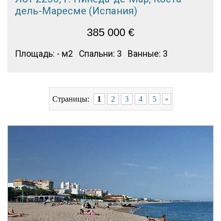
дель-Маресме (Испания)
385 000
€
Площадь: - м2
Спальни: 3
Ванные: 3
Страницы:
1
2
3
4
5
»