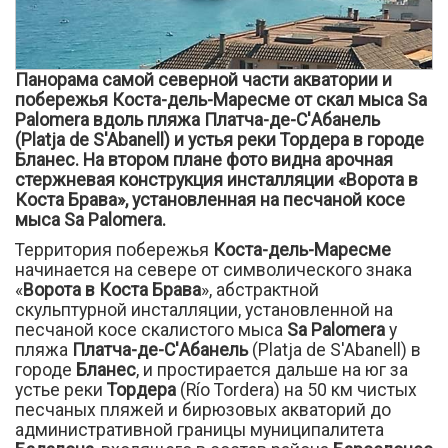
Панорама самой северной части акватории и
побережья Коста-дель-Маресме от скал мыса Sa
Palomera вдоль пляжа Платча-де-С'Абанель
(Platja de S'Abanell) и устья реки Тордера в городе
Бланес. На втором плане фото видна арочная
стержневая конструкция инсталляции «Ворота в
Коста Брава», установленная на песчаной косе
мыса Sa Palomera.
Территория побережья
Коста-дель-Маресме
начинается на севере от символического знака
«
Ворота в Коста Брава
», абстрактной
скульптурной инсталляции, установленной на
песчаной косе скалистого мыса
Sa Palomera
у
пляжа
Платча-де-С'Абанель
(Platja de S'Abanell) в
городе
Бланес
, и простирается дальше на юг за
устье реки
Тордера
(Río Tordera) на 50 км чистых
песчаных пляжей и бирюзовых акваторий до
административной границы муниципалитета