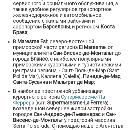
сервисного и социального обслуживания, а
также удобное регулярное транспортное
железнодорожное и автомобильное
сообщение с жилыми районами и
аэропортом
Барселоны
, и регионом
Коста
Брава
;
В
Maresme Est
, северо-восточной
приморской части региона
El Maresme
, от
муниципалитета
Сан-Висенс-де-Монтальт
до
города
Бланес
, с наиболее популярными
приморскими курортными и туристическими
центрами региона, - Сант-Поль-де-Мар (Sant
Pol de Mar), Каллела (Calella),
Пинеда-де-Мар
,
Санта-Сусанна
и
Мальграт де Мар
;
В наиболее престижной урбанизации
курортного региона
Супермаресме-Ла
Феррера
(кат.
Supermaresme-La Ferrera
) ,
возведенной севернее жилой застройки
городов
Сан-Андрес-де-Льеванерас
и
Сан-
Висенс-де-Монтальт
у предгорий массива
Serra Polseruda. С помощью нашего Агентства