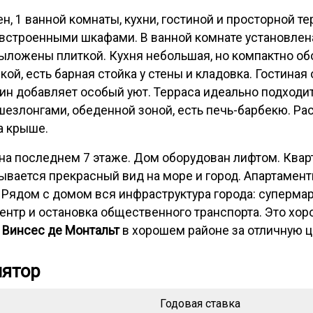
ен, 1 ванной комнаты, кухни, гостиной и просторной т
встроенными шкафами. В ванной комнате установлена
выложены плиткой. Кухня небольшая, но компактно о
ой, есть барная стойка у стены и кладовка. Гостина
мин добавляет особый уют. Терраса идеально подход
шезлонгами, обеденной зоной, есть печь-барбекю. Р
на крыше.
а последнем 7 этаже. Дом оборудован лифтом. Квар
рывается прекрасный вид на море и город. Апартамен
. Рядом с домом вся инфраструктура города: супермар
ентр и остановка общественного транспорта. Это хоро
 Винсес де Монтальт
в хорошем районе за отличную ц
лятор
Годовая ставка