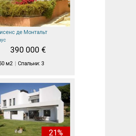
Висенс де Монтальт
аус
390 000
€
50 м2
Спальни: 3
21%