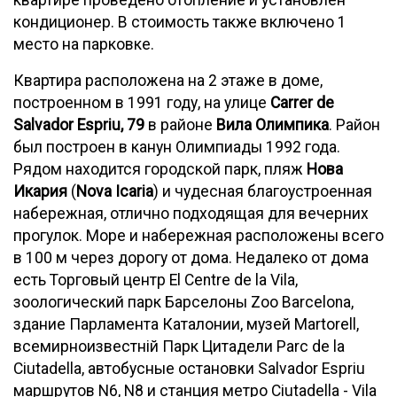
квартире проведено отопление и установлен
кондиционер. В стоимость также включено 1
место на парковке.
Квартира расположена на 2 этаже в доме,
построенном в 1991 году, на улице
Carrer de
Salvador Espriu, 79
в районе
Вила Олимпика
. Район
был построен в канун Олимпиады 1992 года.
Рядом находится городской парк, пляж
Нова
Икария
(
Nova Icaria
) и чудесная благоустроенная
набережная, отлично подходящая для вечерних
прогулок. Море и набережная расположены всего
в 100 м через дорогу от дома. Недалеко от дома
есть Торговый центр El Centre de la Vila,
зоологический парк Барселоны Zoo Barcelona,
здание Парламента Каталонии, музей Martorell,
всемирноизвестній Парк Цитадели Parc de la
Ciutadella, автобусные остановки Salvador Espriu
маршрутов N6, N8 и станция метро Ciutadella - Vila