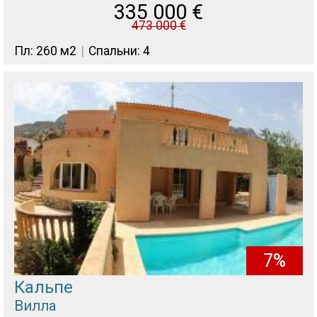
335 000
€
473 000
€
Пл: 260 м2
Спальни: 4
7%
Кальпе
Вилла