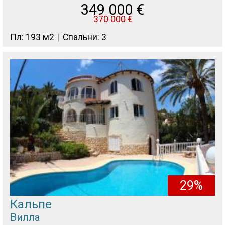
349 000
€
370 000
€
Пл: 193 м2
Спальни: 3
29%
Кальпе
Вилла