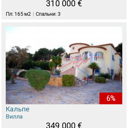
310 000
€
Пл: 165 м2
Спальни: 3
6%
Кальпе
Вилла
349 000
€