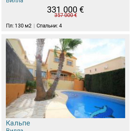
Вилла
331 000
€
357 000
€
Пл: 130 м2
Спальни: 4
Кальпе
Вилла