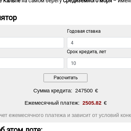
е Кальпе
на самом берегу
Средиземного моря
– именн
лятор
Годовая ставка
Срок кредита, лет
Сумма кредита:
247500
€
Ежемесячный платеж:
2505.82
€
ет ежемесячного платежа и зависит от условий конк
б этом лоте: