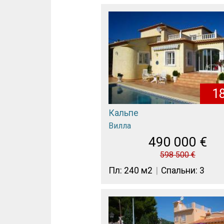
1
Кальпе
Вилла
490 000
€
598 500
€
Пл: 240 м2
Спальни: 3