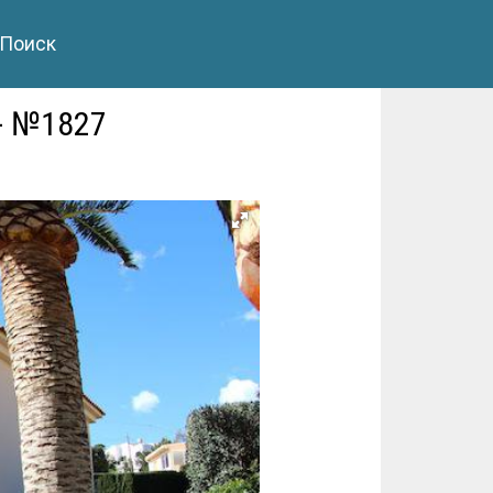
Поиск
- №1827