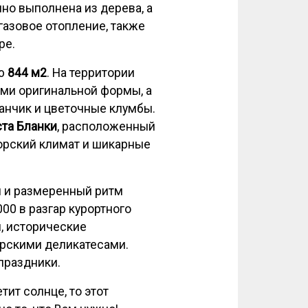
но выполнена из дерева, а
газовое отопление, также
ре.
ью
844 м2
. На территории
ями оригинальной формы, а
анчик и цветочные клумбы.
та Бланки
, расположенный
орский климат и шикарные
 и размеренный ритм
00 в разгар курортного
и, исторические
рскими деликатесами.
праздники.
етит солнце, то этот