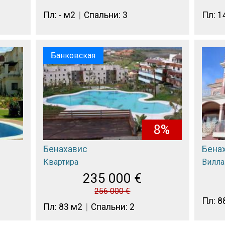
Пл: - м2
Спальни: 3
Пл: 1
Банковская
8%
Бенахавис
Бена
Квартира
Вилла
235 000
€
256 000
€
Пл: 8
Пл: 83 м2
Спальни: 2