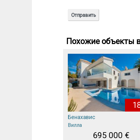
Похожие объекты в
1
Бенахавис
Вилла
695 000
€