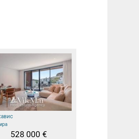
хавис
ира
528 000
€