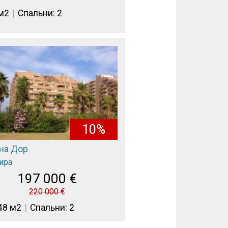
 м2
Спальни: 2
10%
на Дор
ира
197 000
€
220 000
€
48 м2
Спальни: 2