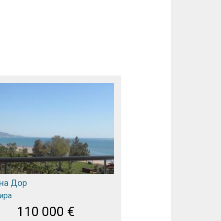
на Дор
ира
110 000
€