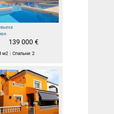
евьеха
ира
139 000
€
3 м2
Спальни: 2