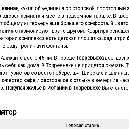
1 ванная
, кухня объединена со столовой, просторный з
адовая комната и место в подземном гараже. В квар
ет общему интерьеру еще большего комфорта. В цвет
отлично гармонируют друг с другом. Квартира оснаще
итории комплекса есть детская площадка, сад и три б
, в саду тропинки и фонтаны.
Аликанте всего 45 км. В городе
Торревьеха
всегда лю
ть себя как дома. В Торревьехе не придется скучать. 
ают туристов со всего побережья. Широкие и длинн
ножество кафе и ресторанов к отдыху в вечерние час
ию.
Покупая жилье в Испании в Торревьехе
Вы станете
лятор
Годовая ставка