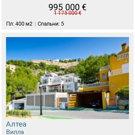
995 000
€
1 175 000
€
Пл: 400 м2
Спальни: 5
Алтеа
Вилла