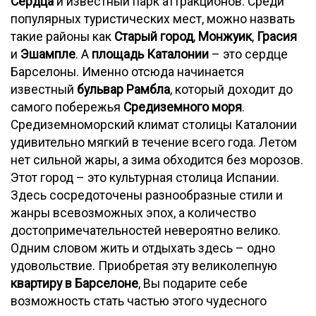
Сердца
и известный парк аттракционов. Среди
популярных туристических мест, можно назвать
такие районы как
Старый город
,
Монжуик
,
Грасия
и
Эшампле
. А
площадь Каталонии
– это сердце
Барселоны. Именно отсюда начинается
известный
бульвар Рамбла
, который доходит до
самого побережья
Средиземного моря
.
Средиземноморский климат столицы Каталонии
удивительно мягкий в течение всего года. Летом
нет сильной жары, а зима обходится без морозов.
Этот город – это культурная столица Испании.
Здесь сосредоточены разнообразные стили и
жанры всевозможных эпох, а количество
достопримечательностей невероятно велико.
Одним словом жить и отдыхать здесь – одно
удовольствие. Приобретая эту великолепную
квартиру в Барселоне
, Вы подарите себе
возможность стать частью этого чудесного