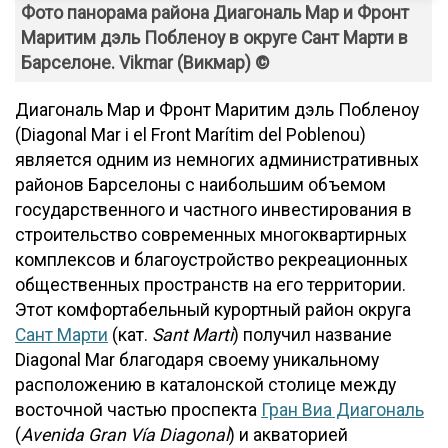
Фото панорама района Диагональ Мар и Фронт
Маритим дэль Побленоу в округе Сант Марти в
Барселоне. Vikmar (Викмар) ©
Диагональ Мар и Фронт Маритим дэль Побленоу
(Diagonal Mar i el Front Marítim del Poblenou)
является одним из немногих административных
районов Барселоны с наибольшим объемом
государственного и частного инвестирования в
строительство современных многоквартирных
комплексов и благоустройство рекреационных
общественных пространств на его территории.
Этот комфортабельный курортный район округа
Сант Марти
(кат.
Sant Marti
) получил название
Diagonal Mar благодаря своему уникальному
расположению в каталонской столице между
восточной частью проспекта
Гран Виа Диагональ
(
Avenida Gran Vía Diagonal
) и акваторией