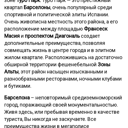
зоне
Туро Парк
. Туро Парк — это престижный
квартал
Барселоны
, очень популярный среди
спортивной и политической элиты Испании.
Очень живописна местность этого района, а его
расположение между площадью
Франсеск
Масия
и
проспектом Диагональ
создает
дополнительные преимущества, позволяя
совмещать жизнь в центре города и в элитном
жилом квартале. Расположившись на достаточно
обширной территории фешенебельной
Зоны
Альты
, этот район насыщен изысканными и
разнообразными ресторанами, ночными клубами
и бутиками.
Барселона
– неповторимый средиземноморский
город, поражающий своей монументальностью.
Живя здесь, или пребывая временно в качестве
туриста, Вы никогда не заскучаете. Все
преимущества жизни в мегаполисе