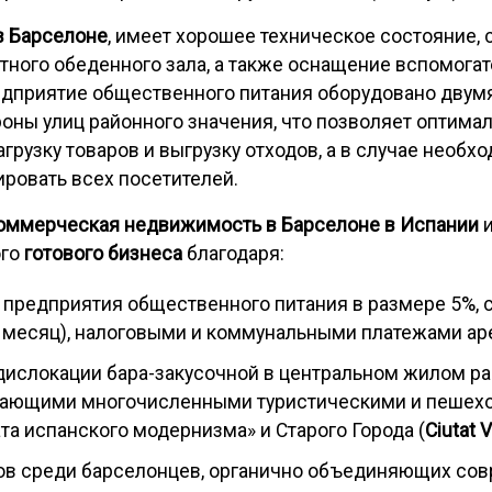
в Барселоне
, имеет хорошее техническое состояние,
ного обеденного зала, а также оснащение вспомогат
дприятие общественного питания оборудовано двум
оны улиц районного значения, что позволяет оптимал
агрузку товаров и выгрузку отходов, а в случае необх
ровать всех посетителей.
оммерческая недвижимость в Барселоне в Испании
и
ого
готового бизнеса
благодаря:
 предприятия общественного питания в размере 5%,
 месяц), налоговыми и коммунальными платежами ар
дислокации бара-закусочной в центральном жилом р
егающими многочисленными туристическими и пешех
та испанского модернизма» и Старого Города (
Ciutat V
ров среди барселонцев, органично объединяющих со