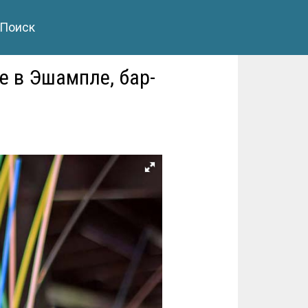
Поиск
е в Эшампле, бар-