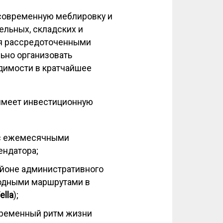
 современную меблировку и
ельных, складских и
я рассредоточенными
ьно организовать
одимости в кратчайшее
меет инвестиционную
 с ежемесячными
ендатора;
айоне административного
одными маршрутами в
ella
);
временный ритм жизни