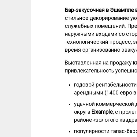
Бар-закусочная в Эшампле 
стильное декорирование уют
служебных помещений. Пре
наружными входами со стор
технологический процесс, з
время организованно эвакуи
Выставленная на продажу
к
привлекательность успешн
годовой рентабельности
арендными (1400 евро в
удачной коммерческой 
округа
Eixample
, с прол
районе «золотого квадра
популярности тапас-ба