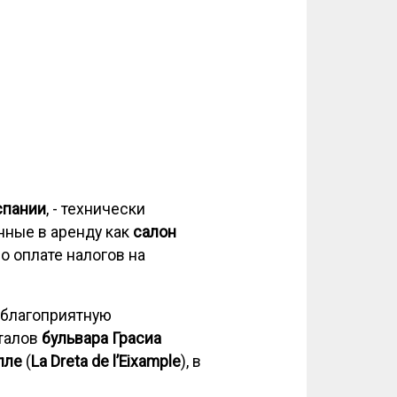
спании
, - технически
нные в аренду как
салон
о оплате налогов на
 благоприятную
талов
бульвара Грасиа
пле
(
La Dreta de l’Eixample
), в