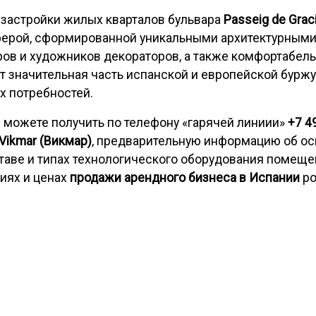
застройки жилых кварталов бульвара
Passeig de Grac
ферой, сформированной уникальными архитектурным
ров и художников декораторов, а также комфортабел
ет значительная часть испанской и европейской бурж
их потребностей.
 можете получить по телефону «гарячей линиии»
+7 4
ikmar (Викмар)
, предварительную информацию об ос
таве и типах технологического оборудования помещ
виях и ценах
продажи арендного бизнеса в Испании
ро