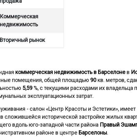
продажа
Коммерческая
недвижимость
Вторичный рынок
ендная
коммерческая недвижимость в Барселоне
в
И
нные помещения, общей площадью
90
кв. метров, сда
льностью
5,59
%, с текущими расходами их владельца п
мунальных эксплуатационных затрат.
уживания - салон «Центр Красоты и Эстетики», имеет
в сложившейся исторической застройке жилых квар
ящего вдоль юго-западной части района
Правый Эшам
нистративном районе в центре
Барселоны
.