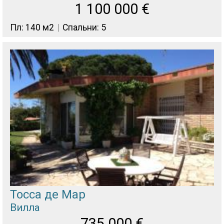
1 100 000
€
Пл: 140 м2
Спальни: 5
Тосса де Мар
Вилла
735 000
€