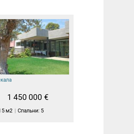
скала
1 450 000
€
15 м2
Спальни: 5