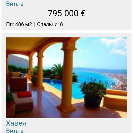
Вилла
795 000
€
Пл: 486 м2
Спальни: 8
Хавея
Вилла