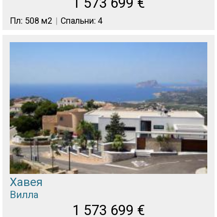
1 573 699
€
Пл: 508 м2
Спальни: 4
Хавея
Вилла
1 573 699
€