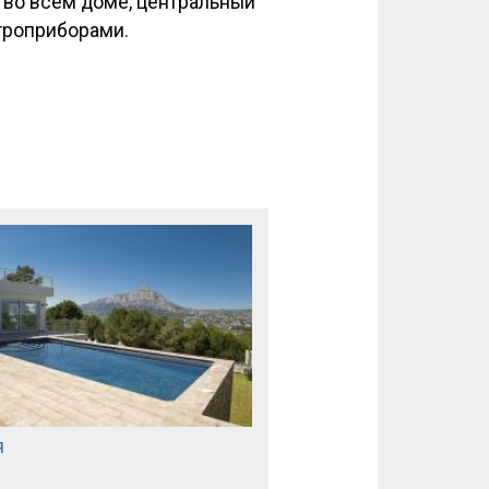
 во всем доме, центральный
троприборами.
я