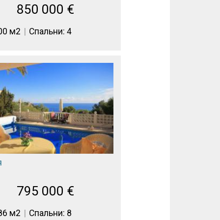
850 000
€
00 м2
Спальни: 4
я
795 000
€
86 м2
Спальни: 8