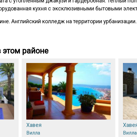
ата с утопленным джакузи и гардеробная. Теплый пол
орудованная кухня с эксклюзивными бытовыми элек
ине. Английский колледж на территории урбанизации.
 этом районе
Хавея
Хаве
Вилла
Вилла