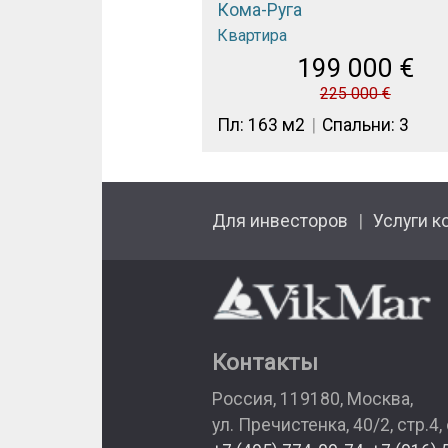
Кома-Руга
Квартира
199 000
€
225 000
€
Пл: 163 м2
Спальни: 3
Для инвесторов
Услуги к
Контакты
Россия
,
119180
,
Москва
,
ул. Пречистенка, 40/2, стр.4,