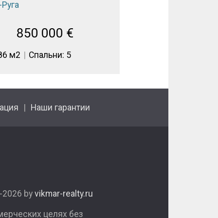
-Руга
850 000
€
86 м2
Спальни: 5
ация
Наши гарантии
1-2026 by
vikmar-realty.ru
мерческих целях без