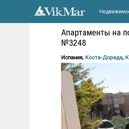
Недвижимос
Апартаменты на по
№3248
Испания,
Коста-Дорада
,
К