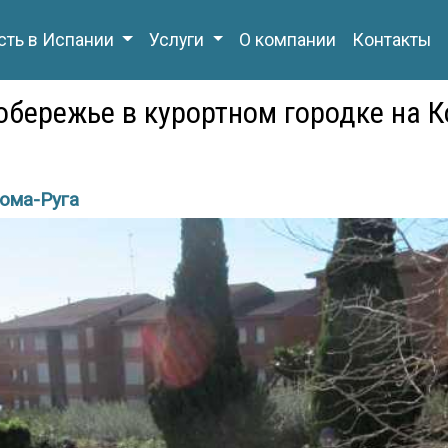
ть в Испании
Услуги
О компании
Контакты
бережье в курортном городке на К
ома-Руга