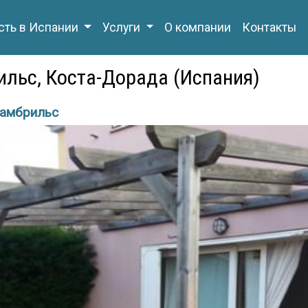
ть в Испании
Услуги
О компании
Контакты
рильс, Коста-Дорада (Испания)
амбрильс