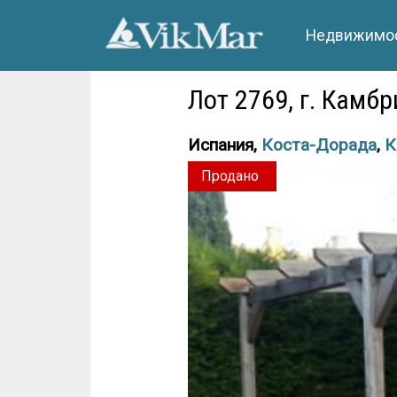
Недвижимос
Лот 2769, г. Камб
Испания,
Коста-Дорада
,
К
Продано