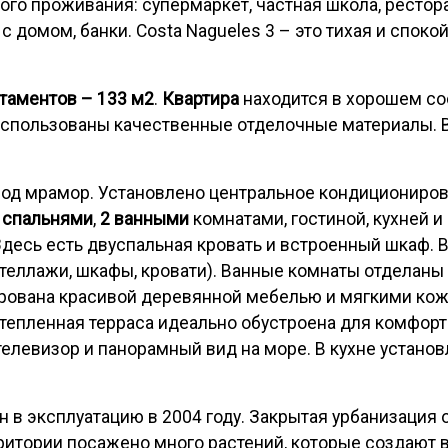
го проживания: супермаркет, частная школа, рестор
с домом, банки. Costa Nagueles 3 – это тихая и споко
таментов – 133 м2
.
Квартира
находится в хорошем со
использованы качественные отделочные материалы. 
 под мрамор. Установлено центральное кондициониро
 спальнями
,
2 ванными
комнатами, гостиной, кухней и
Здесь есть двуспальная кровать и встроенный шкаф. В
стеллажи, шкафы, кровати). Ванные комнаты отделаны
ирована красивой деревянной мебелью и мягкими ко
тепленная терраса идеально обустроена для комфорт
телевизор и панорамный вид на море. В кухне устано
 в эксплуатацию в 2004 году. Закрытая урбанизация ох
рритории посажено много растений, которые создают 