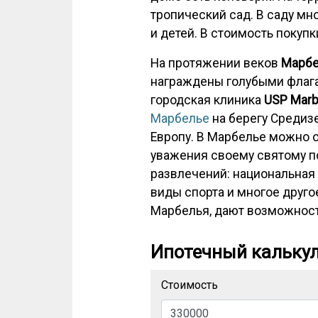
тропический сад. В саду мн
и детей. В стоимость покуп
На протяжении веков
Марбе
награждены голубыми флагам
городская клиника
USP Marb
Марбелье
на берегу Средиз
Европу. В Марбелье можно о
уважения своему святому п
развлечений: национальная 
виды спорта и многое друго
Марбелья, дают возможность
Ипотечный кальку
Стоимость