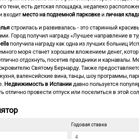
ого тени, есть детская площадка, недалеко располож
ки входит
место на подземной парковке
и
личная клад
лья
строилась и развивалась - это старинный краси
и. Город получил награду «Лучшее направление в тур
ella
получила награду как одна из лучших больниц Ис
емного моря станет хорошем вложением денег, котор
тлично отдохнуть, посетив праздники и карнавалы. 
окровителю Святому Бернарду. Также предоставляет
кухня, валенсийские вина, танцы, шоу программы, пар
е.
Недвижимость в Испании
давно пользуется популяр
 отлично провести отпуск или поселиться в этой сол
лятор
Годовая ставка