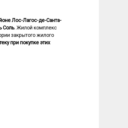
йоне Лос-Лагос-де-Санта-
ь Соль
. Жилой комплекс
ории закрытого жилого
еку при покупке этих