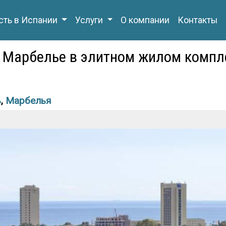
ть в Испании
Услуги
О компании
Контакты
 Марбелье в элитном жилом компле
ь
,
Марбелья