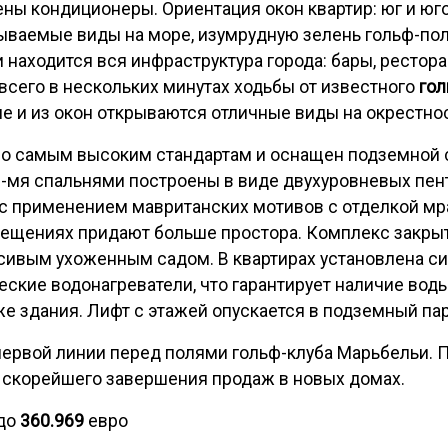
ены кондиционеры. Ориентация окон квартир: юг и юго
ываемые виды на море, изумрудную зелень гольф-поле
находится вся инфраструктура города: бары, рестора
всего в нескольких минутах ходьбы от известного
гол
е и из окон открываются отличные виды на окрестнос
по самым высоким стандартам и оснащен подземной 
3-мя спальнями построены в виде двухуровневых пен
 применением мавританских мотивов с отделкой мр
мещениях придают больше простора. Комплекс закрыт
асивым ухоженным садом. В квартирах установлена си
ские водонагреватели, что гарантирует наличие вод
е здания. Лифт с этажей опускается в подземный пар
ервой линии перед полями гольф-клуба Марьбельи. 
 скорейшего завершения продаж в новых домах.
до
360.969
евро