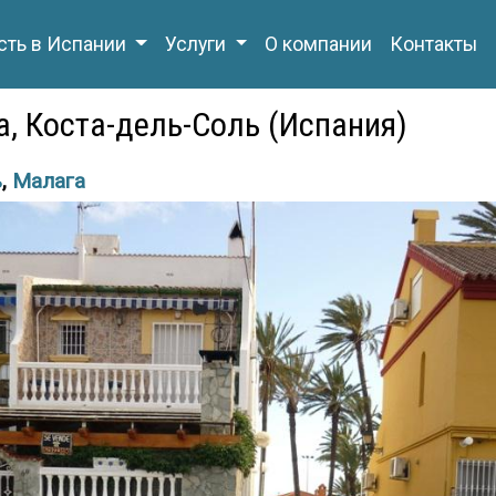
ть в Испании
Услуги
О компании
Контакты
га, Коста-дель-Соль (Испания)
ь
,
Малага