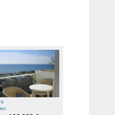
га
аус