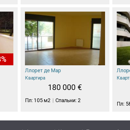
8%
Ллорет де Мар
Ллор
Квартира
Кварт
180 000
€
Пл: 105 м2
Спальни: 2
Пл: 5