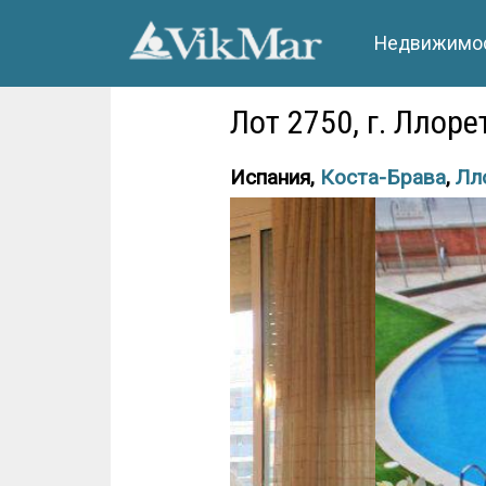
Недвижимос
Лот 2750, г. Ллор
Испания,
Коста-Брава
,
Лл