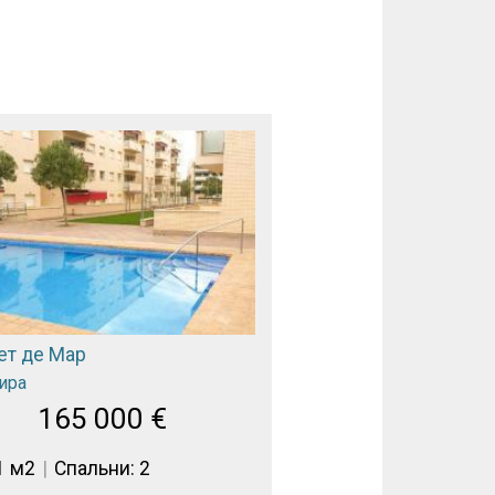
ет де Мар
ира
165 000
€
1 м2
Спальни: 2