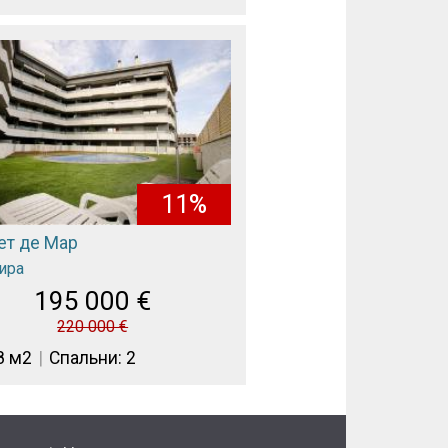
11%
ет де Мар
ира
195 000
€
220 000
€
8 м2
Спальни: 2