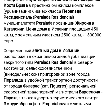
Коста Брава
в престижном жилом комплексе
(урбанизации) бизнес-класса
Пералада
Ресиденсиаль
(
Peralada Residencial
)
муниципалитета
Peralada
провинции
Жирона
в
Каталонии
.
Цена дома в Испании
площадью 450
кв. м, с земельным участком 2500 кв. м, - 1800000
евро.
Современный
элитный дом в Испании
расположен в охраняемой жилой урбанизации
закрытого типа
Peralada Residencial
, в северо-
восточной, сельскохозяйственной
(винодельческой) пригородной зоне города
Пералада
, в удобной транспортной доступности
от города
Фигерас
(кат.
Figueres
), региональной
скоростной транспортной магистрали
Барселона -
Париж
, а также курортно-туристического центра
Эмпуриабрава
(кат.
Empuriabrava
) с уютными