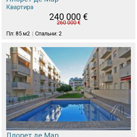
Квартира
240 000
€
260 000
€
Пл: 85 м2
Спальни: 2
Ллорет де Мар