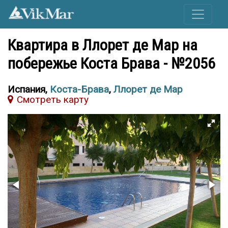
Квартира в Ллорет де Мар на
побережье Коста Брава - №2056
Испания,
Коста-Брава
,
Ллорет де Мар
Cмотреть карту