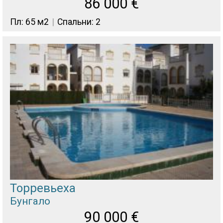
86 000
€
Пл: 65 м2
Спальни: 2
Торревьеха
Бунгало
90 000
€