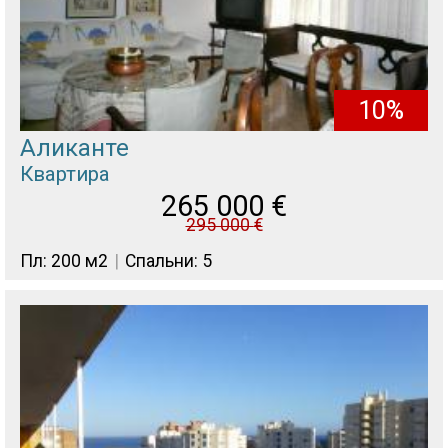
10%
Аликанте
Квартира
265 000
€
295 000
€
Пл: 200 м2
Спальни: 5