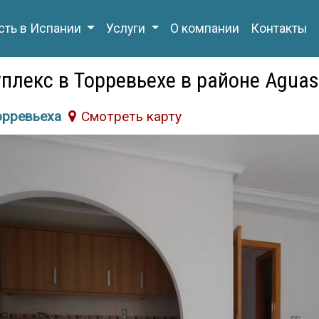
ть в Испании
Услуги
О компании
Контакты
плекс в Торревьехе в районе Aguas
орревьеха
Cмотреть карту