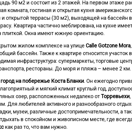
адь 90 м2 и состоит из 2 этажей. На первом этаже р
ая комната, гостиная и открытая кухня американского
ы и открытой террасы (30 м2), выходящей на бассейн 
расу. Квартира частично меблирована, на кухне имее
 плиткой. Окна имеют южную ориентацию.
крытом жилом комплексе на улице
Calle Gotzone Mora
общий бассейн. Также к квартире относится участок 
димая инфраструктура: супермаркеты, торговые центр
анспорта, рестораны. До моря и пляжа – менее 2 км.
 город на побережье Коста Бланки
. Он ежегодно прив
лагоприятный и мягкий климат круглый год, доступно
ляных озер, расположенных недалеко от
Торревьехи
м. Для любителей активного и разнообразного отдыха
дки, музеи, различные достопримечательности, а так
тдыхать в спокойном и живописном месте, где всегда 
кс
как раз то, что вам нужно.