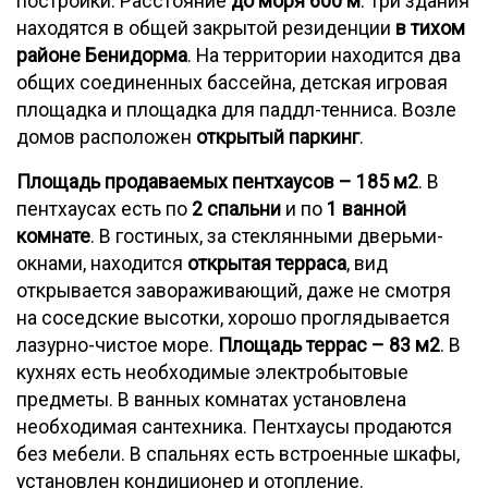
постройки. Расстояние
до моря 600 м
. Три здания
находятся в общей закрытой резиденции
в тихом
районе Бенидорма
. На территории находится два
общих соединенных бассейна, детская игровая
площадка и площадка для паддл-тенниса. Возле
домов расположен
открытый паркинг
.
Площадь продаваемых пентхаусов – 185 м2
. В
пентхаусах есть по
2 спальни
и по
1 ванной
комнате
. В гостиных, за стеклянными дверьми-
окнами, находится
открытая терраса
, вид
открывается завораживающий, даже не смотря
на соседские высотки, хорошо проглядывается
лазурно-чистое море.
Площадь террас – 83 м2
. В
кухнях есть необходимые электробытовые
предметы. В ванных комнатах установлена
необходимая сантехника. Пентхаусы продаются
без мебели. В спальнях есть встроенные шкафы,
установлен кондиционер и отопление.