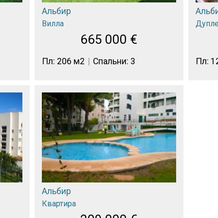
Альбир
Альб
Вилла
Дупл
665 000
€
Пл: 206 м2
Спальни: 3
Пл: 1
Альбир
Квартира