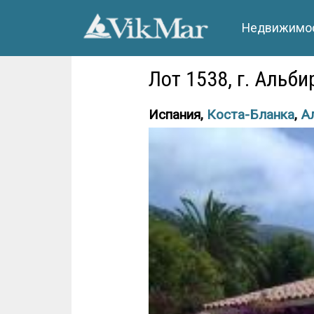
Недвижимос
Лот 1538, г. Альби
Испания,
Коста-Бланка
,
А