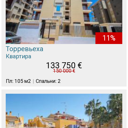
11%
Торревьеха
Квартира
133 750
€
150 000
€
Пл: 105 м2
Спальни: 2