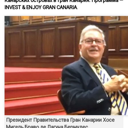
Канарских островах в Гран Канария. Программа —
INVEST & ENJOY GRAN CANARIA
.
Президент Правительства Гран Канарии Хосе
Мигель Браво де Лагуна Бермудес